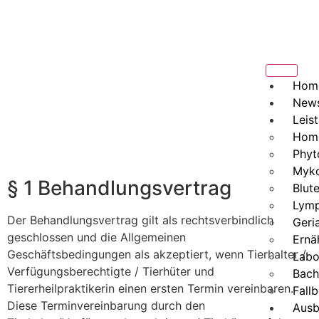
Hom
New
Leis
Hom
Phyt
Myko
§ 1 Behandlungsvertrag
Blut
Lymp
Der Behandlungsvertrag gilt als rechtsverbindlich
Geria
geschlossen und die Allgemeinen
Ernä
Geschäftsbedingungen als akzeptiert, wenn Tierhalter /
Labo
Verfügungsberechtigte / Tierhüter und
Bach
Tiererheilpraktikerin einen ersten Termin vereinbaren.
Fallb
Diese Terminvereinbarung durch den
Ausb