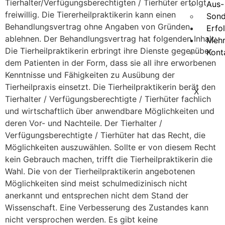
Tierhalter/Verfügungsberechtigten / Tierhüter erfolgt
Aus-
freiwillig. Die Tiererheilpraktikerin kann einen
Sond
Behandlungsvertrag ohne Angaben von Gründen
Erfo
ablehnen. Der Behandlungsvertrag hat folgenden Inhalt:
Meh
Die Tierheilpraktikerin erbringt ihre Dienste gegenüber
Kont
dem Patienten in der Form, dass sie all ihre erworbenen
Kenntnisse und Fähigkeiten zu Ausübung der
Tierheilpraxis einsetzt. Die Tierheilpraktikerin berät den
X
Tierhalter / Verfügungsberechtigte / Tierhüter fachlich
und wirtschaftlich über anwendbare Möglichkeiten und
deren Vor- und Nachteile. Der Tierhalter /
Verfügungsberechtigte / Tierhüter hat das Recht, die
Möglichkeiten auszuwählen. Sollte er von diesem Recht
kein Gebrauch machen, trifft die Tierheilpraktikerin die
Wahl. Die von der Tierheilpraktikerin angebotenen
Möglichkeiten sind meist schulmedizinisch nicht
anerkannt und entsprechen nicht dem Stand der
Wissenschaft. Eine Verbesserung des Zustandes kann
nicht versprochen werden. Es gibt keine